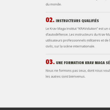
du monde.
02.
INSTRUCTEURS
QUALIFIÉS
Le Krav Maga Institut “KRAVolution” est un
d’autodéfense. Les instructeurs du Krav Ma
utilisateurs professionnels militaires et de 
civils, sur la scène internationale.
03.
UNE
FORMATION
KRAV
MAGA
SÉ
Nous ne formons pas ceux, dont nous voulo
les autres sont bienvenus.