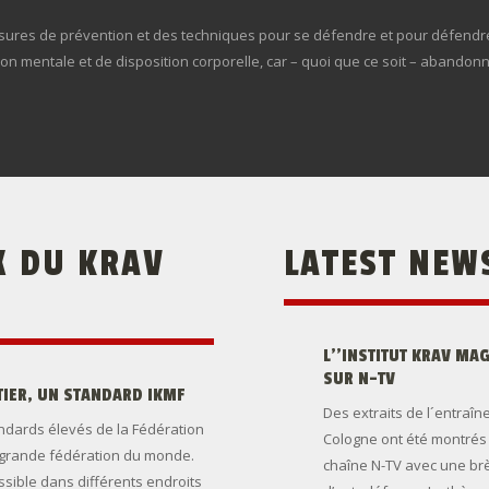
res de prévention et des techniques pour se défendre et pour défendre
on mentale et de disposition corporelle, car – quoi que ce soit – abandonn
X
DU
KRAV
LATEST
NEW
L’’INSTITUT KRAV MA
SUR N-TV
TIER,
UN
STANDARD
IKMF
Des extraits de l´entraî
dards élevés de la Fédération
Cologne ont été montrés d
s grande fédération du monde.
chaîne N-TV avec une br
ssible dans différents endroits