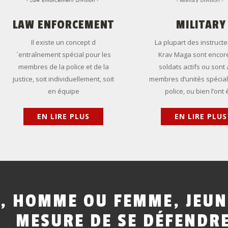
LAW
ENFORCEMENT
MILITARY
Il existe un concept d
La plupart des instruct
´entraînement spécial pour les
Krav Maga sont encor
membres de la police et de la
soldats actifs ou sont
justice, soit individuellement, soit
membres d’unités spécial
en équipe
police, ou bien l’ont 
EN LIRE PLUS
EN LIRE PLUS
,
HOMME
OU
FEMME,
JEUN
MESURE
DE
SE
DÉFENDR