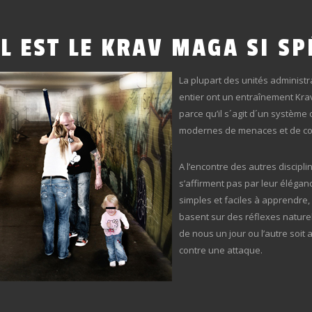
L
EST
LE
KRAV
MAGA
SI
SP
La plupart des unités administ
entier ont un entraînement Krav 
parce qu’il s´agit d´un système
modernes de menaces et de confl
A l’encontre des autres discipl
s’affirment pas par leur élégan
simples et faciles à apprendre, 
basent sur des réflexes nature
de nous un jour ou l’autre soi
contre une attaque.