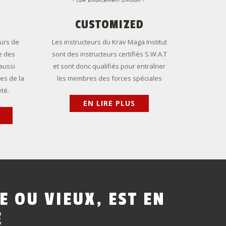
CUSTOMIZED
eurs de
Les instructeurs du Krav Maga Institut
e des
sont des instructeurs certifiés S.W.A.T
 aussi
et sont donc qualifiés pour entraîner
es de la
les membres des forces spéciales
été.
EN LIRE PLUS
E
OU
VIEUX,
EST
EN
E