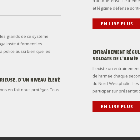
d’autodéfense. Le thème 
et légitime défense sont-
EN LIRE PLUS
 des grands de ce système
ga Institut forment les
la police aussi bien que les
ENTRAÎNEMENT RÉGUL
SOLDATS DE L’ARMÉE
Il existe un entraînemen
de l’armée chaque secon
RIEUSE,
D’UN
NIVEAU
ÉLEVÉ
du Nord-Westphalie. Les 
ns en fait nous protéger. Tous
participer sur présentatio
EN LIRE PLUS