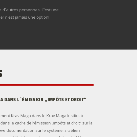
 d´autres personnes. C’est une
er n’est jamais une option!
S
GA DANS L´ÉMISSION „IMPÔTS ET DROIT“
nement Krav Maga dans le Krav Maga Institut à
ans le cadre de l’émission „Impôts et droit“ sur la
ève documentation sur le système israélien