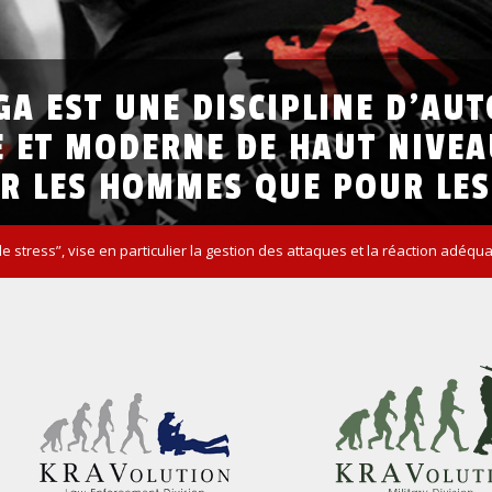
GA
EST
UNE
DISCIPLINE
D’AUT
E
ET
MODERNE
DE
HAUT
NIVEA
R
LES
HOMMES
QUE
POUR
LES
de stress”, vise en particulier la gestion des attaques et la réaction adéq