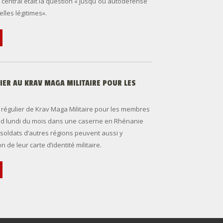
central était la question « jusqu´où autodéfense
elles légitimes».
IER AU KRAV MAGA MILITAIRE POUR LES
t régulier de Krav Maga Militaire pour les membres
d lundi du mois dans une caserne en Rhénanie
soldats d’autres régions peuvent aussi y
n de leur carte d’identité militaire.