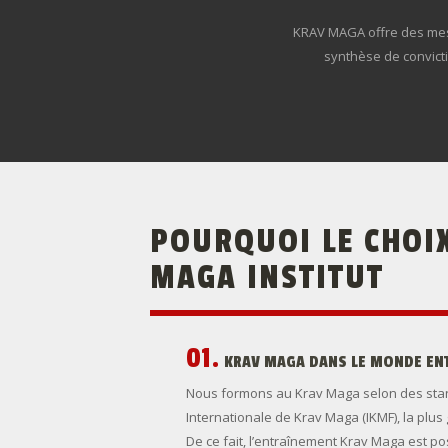
KRAV MAGA offre des mesu
synthèse de convicti
POURQUOI
LE
CHOI
MAGA
INSTITUT
01.
KRAV
MAGA
DANS
LE
MONDE
EN
Nous formons au Krav Maga selon des stan
Internationale de Krav Maga (IKMF), la plu
De ce fait, l’entraînement Krav Maga est po