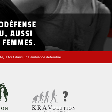
ODÉFENSE
U,
AUSSI
FEMMES.
uate, le tout dans une ambiance détendue.