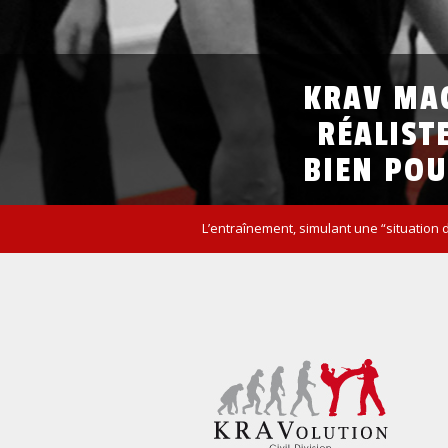
KRAV
MA
RÉALIST
BIEN
POU
L’entraînement, simulant une “situation 