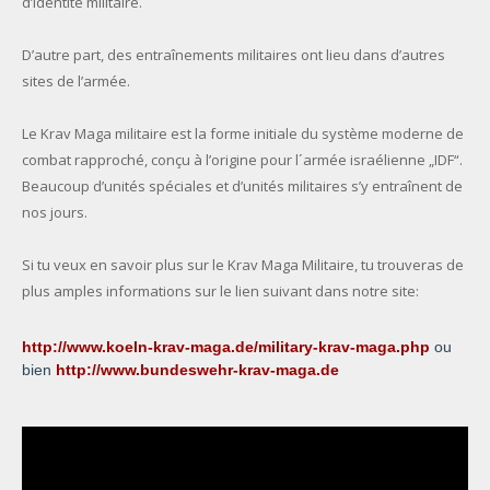
d’identité militaire.
D’autre part, des entraînements militaires ont lieu dans d’autres
sites de l’armée.
Le Krav Maga militaire est la forme initiale du système moderne de
combat rapproché, conçu à l’origine pour l´armée israélienne „IDF“.
Beaucoup d’unités spéciales et d’unités militaires s’y entraînent de
nos jours.
Si tu veux en savoir plus sur le Krav Maga Militaire, tu trouveras de
plus amples informations sur le lien suivant dans notre site:
http://www.koeln-krav-maga.de/military-krav-maga.php
ou
bien
http://www.bundeswehr-krav-maga.de